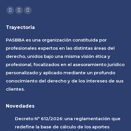
Find us on:
Facebook
Linkedin
Instagram
page
page
page
Trayectoria
opens
opens
opens
in
in
in
PASBBA es una organización constituida por
new
new
new
profesionales expertos en las distintas áreas del
window
window
window
derecho, unidos bajo una misma visión ética y
profesional, focalizados en el asesoramiento jurídico
personalizado y aplicado mediante un profundo
conocimiento del derecho y de los intereses de sus
clientes.
Novedades
Decreto N° 612/2026: una reglamentación que
redefine la base de cálculo de los aportes