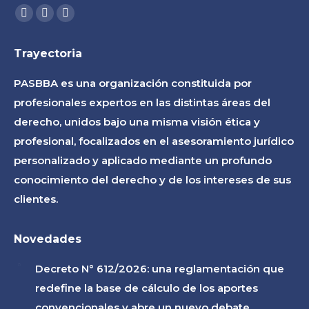
Find us on:
Facebook
Linkedin
Instagram
page
page
page
Trayectoria
opens
opens
opens
in
in
in
PASBBA es una organización constituida por
new
new
new
profesionales expertos en las distintas áreas del
window
window
window
derecho, unidos bajo una misma visión ética y
profesional, focalizados en el asesoramiento jurídico
personalizado y aplicado mediante un profundo
conocimiento del derecho y de los intereses de sus
clientes.
Novedades
Decreto N° 612/2026: una reglamentación que
redefine la base de cálculo de los aportes
convencionales y abre un nuevo debate