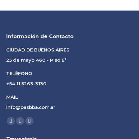
Información de Contacto
CIUDAD DE BUENOS AIRES
25 de mayo 460 - Piso 6°
TELÉFONO
+54 11 5263-3130
MAIL
info@pasbba.com.ar
Find us on:
Facebook
Linkedin
Instagram
page
page
page