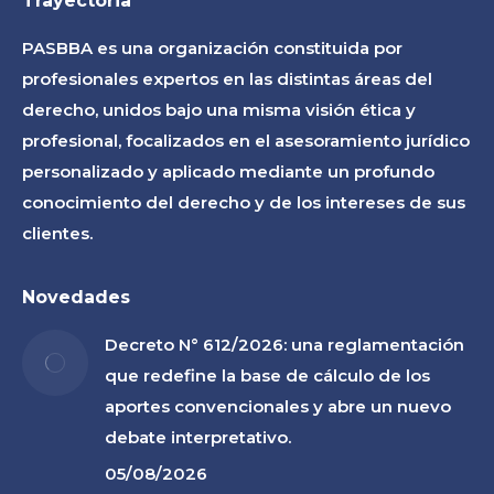
Trayectoria
opens
opens
opens
in
in
in
PASBBA es una organización constituida por
new
new
new
profesionales expertos en las distintas áreas del
window
window
window
derecho, unidos bajo una misma visión ética y
profesional, focalizados en el asesoramiento jurídico
personalizado y aplicado mediante un profundo
conocimiento del derecho y de los intereses de sus
clientes.
Novedades
Decreto N° 612/2026: una reglamentación
que redefine la base de cálculo de los
aportes convencionales y abre un nuevo
debate interpretativo.
05/08/2026