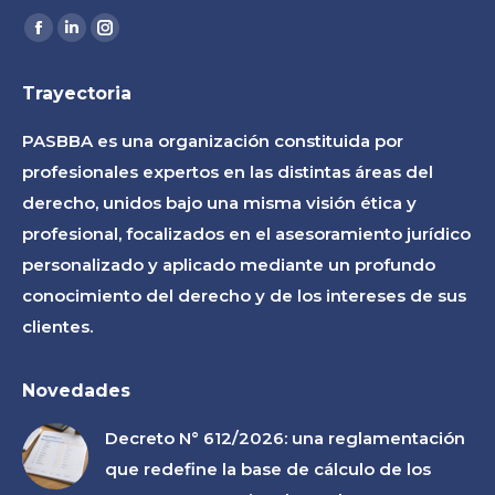
Find us on:
Facebook
Linkedin
Instagram
page
page
page
Trayectoria
opens
opens
opens
in
in
in
PASBBA es una organización constituida por
new
new
new
profesionales expertos en las distintas áreas del
window
window
window
derecho, unidos bajo una misma visión ética y
profesional, focalizados en el asesoramiento jurídico
personalizado y aplicado mediante un profundo
conocimiento del derecho y de los intereses de sus
clientes.
Novedades
Decreto N° 612/2026: una reglamentación
que redefine la base de cálculo de los