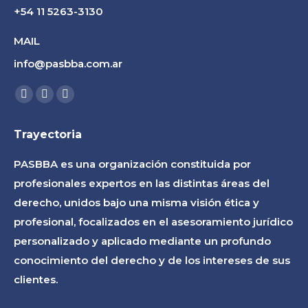
+54 11 5263-3130
MAIL
info@pasbba.com.ar
Find us on:
Facebook
Linkedin
Instagram
page
page
page
Trayectoria
opens
opens
opens
in
in
in
PASBBA es una organización constituida por
new
new
new
profesionales expertos en las distintas áreas del
window
window
window
derecho, unidos bajo una misma visión ética y
profesional, focalizados en el asesoramiento jurídico
personalizado y aplicado mediante un profundo
conocimiento del derecho y de los intereses de sus
clientes.