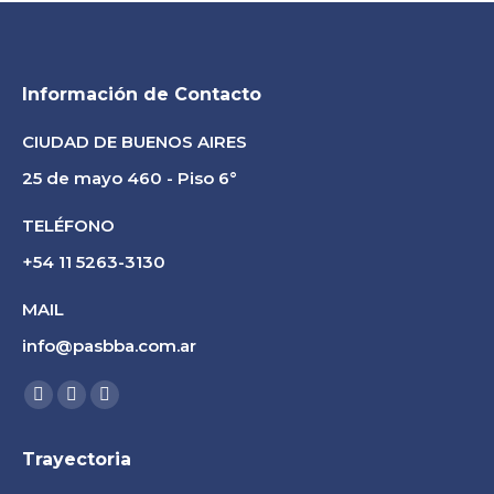
Información de Contacto
CIUDAD DE BUENOS AIRES
25 de mayo 460 - Piso 6°
TELÉFONO
+54 11 5263-3130
MAIL
info@pasbba.com.ar
Find us on:
Facebook
Linkedin
Instagram
page
page
page
Trayectoria
opens
opens
opens
in
in
in