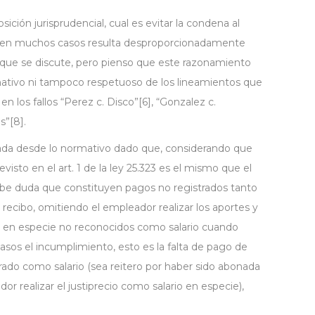
sición jurisprudencial, cual es evitar la condena al
que en muchos casos resulta desproporcionadamente
 que se discute, pero pienso que este razonamiento
rmativo ni tampoco respetuoso de los lineamientos que
n los fallos “Perez c. Disco”[6], “Gonzalez c.
s”[8].
ada desde lo normativo dado que, considerando que
visto en el art. 1 de la ley 25.323 es el mismo que el
o cabe duda que constituyen pagos no registrados tanto
 recibo, omitiendo el empleador realizar los aportes y
s en especie no reconocidos como salario cuando
casos el incumplimiento, esto es la falta de pago de
rado como salario (sea reitero por haber sido abonada
r realizar el justiprecio como salario en especie),