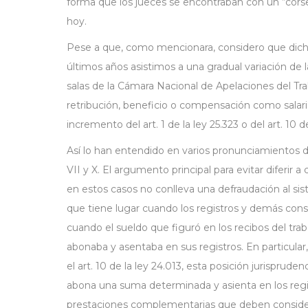
forma que los jueces se encontraban con un “corset
hoy.
Pese a que, como mencionara, considero que dicho
últimos años asistimos a una gradual variación de 
salas de la Cámara Nacional de Apelaciones del Tr
retribución, beneficio o compensación como salari
incremento del art. 1 de la ley 25.323 o del art. 10 de
Así lo han entendido en varios pronunciamientos diver
VII y X. El argumento principal para evitar diferir
en estos casos no conlleva una defraudación al sist
que tiene lugar cuando los registros y demás cons
cuando el sueldo que figuró en los recibos del tr
abonaba y asentaba en sus registros. En particula
el art. 10 de la ley 24.013, esta posición jurispru
abona una suma determinada y asienta en los reg
prestaciones complementarias que deben conside