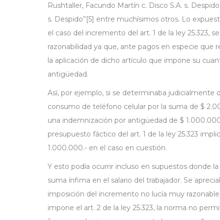
Rushtaller, Facundo Martín c. Disco S.A. s. Despido
s. Despido”[5] entre muchísimos otros. Lo expues
el caso del incremento del art. 1 de la ley 25.323, s
razonabilidad ya que, ante pagos en especie que 
la aplicación de dicho artículo que impone su cuan
antigüedad.
Así, por ejemplo, si se determinaba judicialmente 
consumo de teléfono celular por la suma de $ 2.00
una indemnización por antigüedad de $ 1.000.000.
presupuesto fáctico del art. 1 de la ley 25.323 im
1.000.000.- en el caso en cuestión.
Y esto podía ocurrir incluso en supuestos donde la
suma ínfima en el salario del trabajador. Se aprec
imposición del incremento no lucía muy razonable.
impone el art. 2 de la ley 25.323, la norma no perm