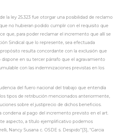
 de la ley 25.323 fue otorgar una posibilidad de reclamo
s que no hubieran podido cumplir con el requisito que
ece que, para poder reclamar el incremento que allí se
ación Sindical que lo represente, sea efectuada
 propósito resulta concordante con la exclusión que
nto dispone en su tercer párrafo que el agravamiento
umulable con las indemnizaciones previstas en los
rudencia del fuero nacional del trabajo que entendía
 los tipos de retribución mencionados anteriormente,
ciones sobre el justiprecio de dichos beneficios.
a condena al pago del incremento previsto en el art.
 este aspecto, a título ejemplificativo podemos
elli, Nancy Susana c. OSDE s. Despido”[3], “Garcia