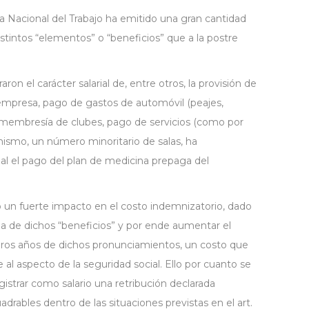
a Nacional del Trabajo ha emitido una gran cantidad
distintos “elementos” o “beneficios” que a la postre
aron el carácter salarial de, entre otros, la provisión de
 empresa, pago de gastos de automóvil (peajes,
 membresía de clubes, pago de servicios (como por
mismo, un número minoritario de salas, ha
al el pago del plan de medicina prepaga del
o un fuerte impacto en el costo indemnizatorio, dado
ncia de dichos “beneficios” y por ende aumentar el
meros años de dichos pronunciamientos, un costo que
al aspecto de la seguridad social. Ello por cuanto se
gistrar como salario una retribución declarada
rables dentro de las situaciones previstas en el art.