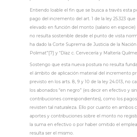
Entiendo loable el fin que se busca a través esta po
pago del incremento del art. 1 de la ley 25.323 
elevado en función del monto (salario en especie)
no resulta sostenible desde el punto de vista no
ha dado la Corte Suprema de Justicia de la Nación e
Polimat”[7] y “Díaz c. Cervecería y Maltería Quilme
Sostengo que esta nueva postura no resulta fund
el ámbito de aplicación material del incremento pre
previsto en los arts. 8, 9 y 10 de la ley 24.013, n
los abonados “en negro” (es decir en efectivo y sin
contribuciones correspondientes), como los pago
revisten tal naturaleza. Ello por cuanto en ambos 
aportes y contribuciones sobre el monto no regist
la suma en efectivo o por haber omitido el empleado
resulta ser el mismo.