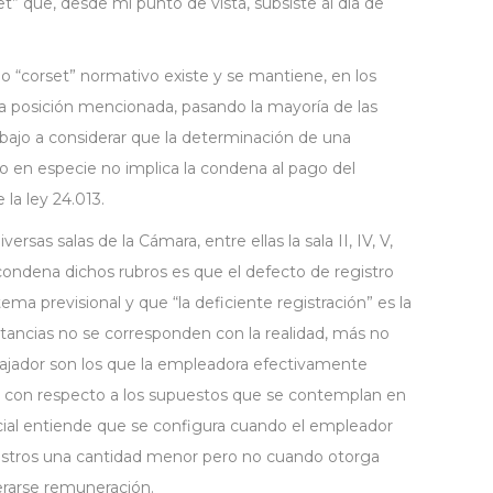
” que, desde mi punto de vista, subsiste al día de
 “corset” normativo existe y se mantiene, en los
la posición mencionada, pasando la mayoría de las
abajo a considerar que la determinación de una
o en especie no implica la condena al pago del
 la ley 24.013.
sas salas de la Cámara, entre ellas la sala II, IV, V,
 a condena dichos rubros es que el defecto de registro
ema previsional y que “la deficiente registración” es la
tancias no se corresponden con la realidad, más no
abajador son los que la empleadora efectivamente
r, con respecto a los supuestos que se contemplan en
dencial entiende que se configura cuando el empleador
istros una cantidad menor pero no cuando otorga
rarse remuneración.