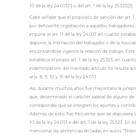
10 de la ley 24.013[1] o del art. 1 de la ley 25.323[2].
Cabe señalar que el propósito de sanción del art. 1
por deficiente registración a aquellos trabajadore
impone el art. 11 de la ley 24.013 en cuanto establ
dispone, la intimación del trabajador o de la Asoci
encontrándose vigente la relación de trabajo. Este
establece el propio art. 1 de la ley 25.323, en cua
indemnizatorio del mentado artículo no resulta ac
arts. 8, 9, 10 y 15 de la ley 24.013.
Así, durante muchos años fue mayoritaria la jurisp
que, determinado el carácter salarial de alguno de
correspondía que se integren los aportes y contribu
Además de esto, fue frecuente que se dispusiera l
10 de la ley 24.013 o del art. 1 de la ley 25.323. En
mencionar las sentencias dictadas en autos “Testor